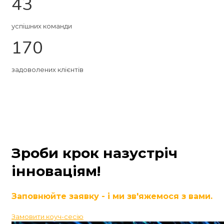
43
успішних команди
170
задоволених клієнтів
Зроби крок назустріч
інноваціям!
Заповнюйте заявку - і ми зв'яжемося з вами.
Замовити коуч-сесію