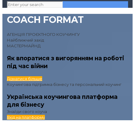
COACH FORMAT
АГЕНЦІЯ ПРОЄКТНОГО КОУЧИНГУ
Найближчий захід
МАСТЕРМАЙНД
Як впоратися з вигорянням на роботі
під час війни
Дізнатися більше
Коучингова підтримка бізнесу та персональний коучинг
Українська коучингова платформа
для бізнесу
Знайди свого коуча
Вхід на платформу