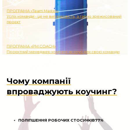
ПРОГРАМА «Team Master»
Успіх команди - це не випадковість, а гарно зрежисований
проєкт
ПРОГРАМА «PM COACH»
Проєктний менеджер компанії як коуч для своєї команди
Чому компанії
впроваджують коучинг?
ПОЛІПШЕННЯ РОБОЧИХ СТОСУНКІВ
77
%