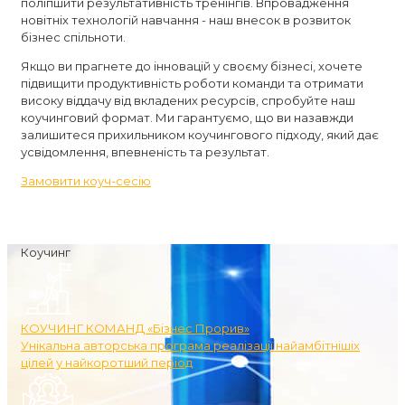
поліпшити результативність тренінгів. Впровадження
новітніх технологій навчання - наш внесок в розвиток
бізнес спільноти.
Якщо ви прагнете до інновацій у своєму бізнесі, хочете
підвищити продуктивність роботи команди та отримати
високу віддачу від вкладених ресурсів, спробуйте наш
коучинговий формат. Ми гарантуємо, що ви назавжди
залишитеся прихильником коучингового підходу, який дає
усвідомлення, впевненість та результат.
Замовити коуч-сесію
Коучинг
КОУЧИНГ КОМАНД «Бізнес Прорив»
Унікальна авторська програма реалізації найамбітнішіх
цілей у найкоротший період