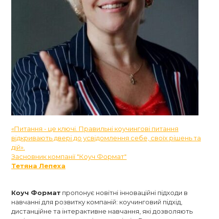
«Питання - це ключі. Правильні коучингові питання
відкривають двері до усвідомлення себе, своїх рішень та
дій».
Засновник компанії "Коуч Формат"
Тетяна Лепеха
Коуч Формат
пропонує новітні інноваційні підходи в
навчанні для розвитку компаній: коучинговий підхід,
дистанційне та інтерактивне навчання, які дозволяють